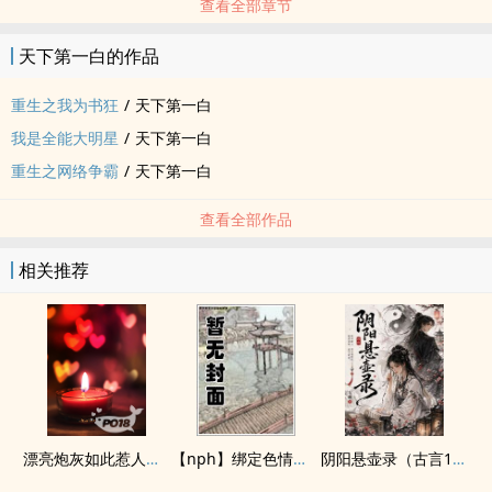
查看全部章节
天下第一白的作品
重生之我为书狂
/
天下第一白
我是全能大明星
/
天下第一白
重生之网络争霸
/
天下第一白
查看全部作品
相关推荐
漂亮炮灰如此惹人怜爱
【nph】绑定色情系统？我吗？
阴阳悬壶录（古言1v1H）