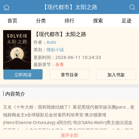
【现代都市】太阳之路
首页
分类
排行
搜索
足迹
【现代都市】太阳之路
作者：
Auto
类别：
情欲小说
2026-06-11 10:24:33
更新时间：
最新章节：
杀青
立即阅读
章节目录
加入书架
内容简介
又名《十年大粉：我和我推结婚了》慕尼黑现代都市娱乐圈paro，老
钱财阀金主x全球级影后金丝雀昂利埃蒂安·奥尔顿莱维
(HenriEtienne·OrtonLevy) x阿尔托·韦尔?(Alto·Wehr)男主德法混血
日耳曼人，女主德意斯拉夫混血。男主沉默寡言有洁癖，女主一般情
展开全部
况温柔和善，偶尔会带点白女的神经质和mean，不怎么清醒，双C，