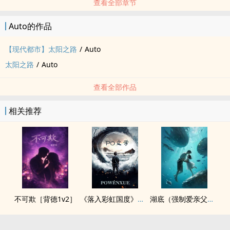
查看全部章节
Auto的作品
【现代都市】太阳之路
/
Auto
太阳之路
/
Auto
查看全部作品
相关推荐
不可欺［背德1v2］
《落入彩虹国度》穿越+西幻+言情
湖底（强制爱亲父女）