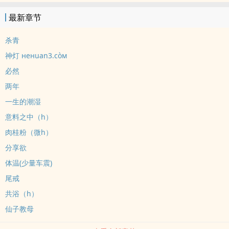
男主身心唯一一见钟情但是没长嘴，女主前期暗恋中期试图抽离后期
最新章节
双向奔赴。一个傲慢者学会低头，掠夺者献上真心，被缚者重回自由
的故事。纯OC记录，为爱发电，不收费，不坑文，不接受对女主的道
杀青
德审判。同时更新：FF14黑白膜paro《风中旅人》
神灯 нeнuan3.còм
必然
两年
一生的潮湿
意料之中（h）
肉桂粉（微h）
分享欲
体温(少量车震)
尾戒
共浴（h）
仙子教母