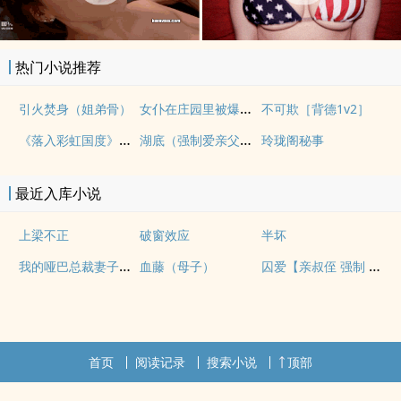
热门小说推荐
女仆在庄园里被爆操（上位者nph，欧式）
引火焚身（姐弟骨）
不可欺［背德1v2］
《落入彩虹国度》穿越+西幻+言情
湖底（强制爱亲父女）
玲珑阁秘事
最近入库小说
上梁不正
破窗效应
半坏
我的哑巴总裁妻子（双A）
囚爱【亲叔侄 强制 1v1 H】
血藤（母子）
首页
阅读记录
搜索小说
顶部