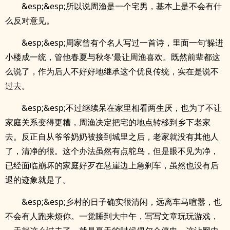
&esp;&esp;所以说周渔是一个宅男，基本上是不会有什
么反对意见。
&esp;&esp;周家曾有个名人写过一首诗，里面一句‘躲进
小楼成一统，管他春夏与秋冬’最让周渔喜欢。既然前辈都这
么说了，作为后人不好好地继承这个优良传统，实在是说不
过去。
&esp;&esp;不过继续呆在家里相看两生厌，也为了不让
家庭关系变得更糟，周渔决定把宅的地点转移到乡下老家
去。反正自从爷爷奶奶被接到城里之后，老家就没有其他人
了，清净的很。这个办法虽然有点鸵鸟，但是眼不见为净，
已经面临崩坏的家庭好歹在悬崖边上急刹车，虽然也没有后
退的迹象就是了。
&esp;&esp;乡村的日子确实很清闲，远离车马喧嚣，也
不会有人跑来烦你。一觉睡到大中午，写写文章玩玩游戏，