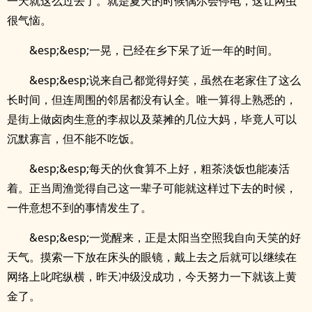
一天就这么过去了。就是夏天的时候偶尔会停电，这让网虫
很气恼。
&esp;&esp;一晃，已经在乡下呆了近一年的时间。
&esp;&esp;说来自己都觉得好笑，虽然在老家住了这么
长时间，但连周围的邻居都没有认全。唯一算得上熟悉的，
是街上做卤肉生意的李叔以及菜摊的几位大妈，毕竟人可以
沉默寡言，但不能不吃饭。
&esp;&esp;每天的伙食算不上好，粗茶淡饭也能凑活
着。正当周渔觉得自己这一辈子可能就这样过下去的时候，
一件意想不到的事情发生了。
&esp;&esp;一觉醒来，正是太阳当空照我自向天笑的好
天气。摸索一下放在床头的眼镜，戴上去之后就可以继续在
网络上叱咤纵横，昨天冲级没成功，今天努力一下就该上黄
金了。