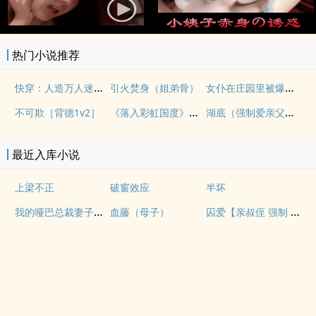
热门小说推荐
快穿：人造万人迷NPH
女仆在庄园里被爆操（上位者nph，欧式）
引火焚身（姐弟骨）
《落入彩虹国度》穿越+西幻+言情
湖底（强制爱亲父女）
不可欺［背德1v2］
最近入库小说
上梁不正
破窗效应
半坏
我的哑巴总裁妻子（双A）
囚爱【亲叔侄 强制 1v1 H】
血藤（母子）