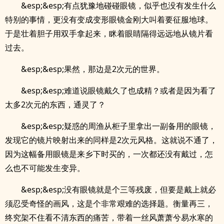
&esp;&esp;有点犹豫地碰碰眼镜，似乎也没有发生什么
特别的事情，更没有变成变形眼镜金刚大叫着要征服地球。
于是壮着胆子用双手拿起来，眯着眼睛隔得远远地从镜片看
过去。
.
&esp;&esp;果然，那边是2次元的世界。
&esp;&esp;难道说眼镜戴久了也成精？或者是因为看了
太多2次元的东西，通灵了？
&esp;&esp;疑惑的周渔从柜子里拿出一副备用的眼镜，
发现它的镜片映射出来的同样是2次元风格。这就说不通了，
因为这幅备用眼镜是来乡下时买的，一次都还没有戴过，怎
么也不可能发生变异。
&esp;&esp;没有眼镜就是个三等残废，但要是戴上就必
须忍受奇怪的画风，这是个非常艰难的选择题。衡量再三，
终究架不住看不清东西的痛苦，带着一丝风萧萧兮易水寒的