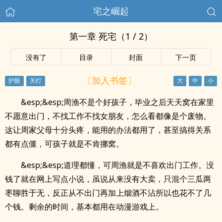
宅之崛起
第一章 死宅（1 / 2）
没有了
目录
封面
下一页
〔加入书签〕
&esp;&esp;周渔不是个好孩子，毕业之后天天窝在家里
不愿意出门，不找工作不找女朋友，怎么看都像是个废物。
这让周家父母十分头疼，能用的办法都用了，甚至搞得关系
都有点僵，可孩子就是不肯挪窝。
&esp;&esp;道理都懂，可周渔就是不喜欢出门工作。没
钱了就在网上写点小说，虽说从来没有大卖，只混个三瓜两
枣聊胜于无，反正从不出门再加上烟酒不沾所以也花不了几
个钱。剩余的时间，基本都用在动漫游戏上。