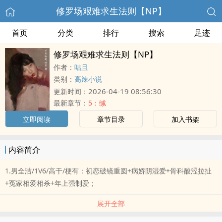
修罗场艰难求生法则【NP】
首页
分类
排行
搜索
足迹
修罗场艰难求生法则【NP】
作者：
咕且
类别：
高辣小说
2026-04-19 08:56:30
更新时间：
最新章节：
5：缄
立即阅读
章节目录
加入书架
内容简介
1.男全洁/1V6/高干/梗有：初恋破镜重圆+病娇阴湿爱+骨科酸涩拉扯
+冤家相爱相杀+年上强制爱；
展开全部