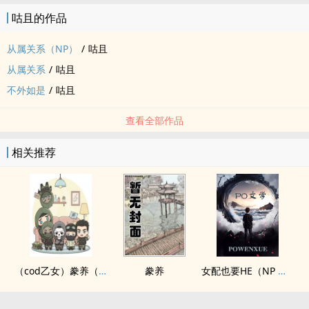
咕且的作品
从属关系（NP）
/
咕且
从属关系
/
咕且
不外如是
/
咕且
查看全部作品
相关推荐
（cod乙女）豢养（nph）
豢养
女配也要HE（NP 快穿）