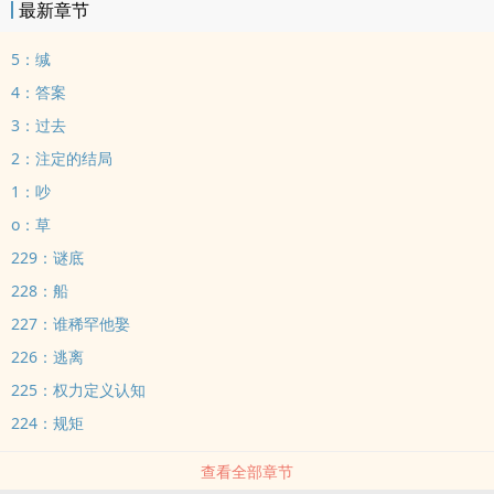
最新章节
5：缄
4：答案
3：过去
2：注定的结局
1：吵
o：草
229：谜底
228：船
227：谁稀罕他娶
226：逃离
225：权力定义认知
224：规矩
查看全部章节