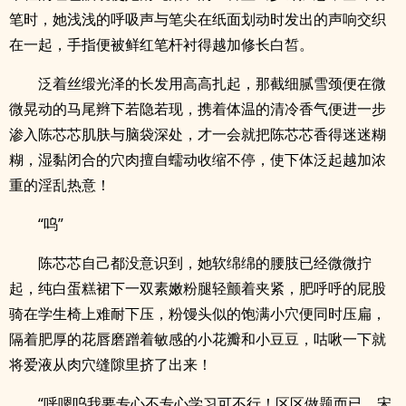
笔时，她浅浅的呼吸声与笔尖在纸面划动时发出的声响交织
在一起，手指便被鲜红笔杆衬得越加修长白皙。
泛着丝缎光泽的长发用高高扎起，那截细腻雪颈便在微
微晃动的马尾辫下若隐若现，携着体温的清冷香气便进一步
渗入陈芯芯肌肤与脑袋深处，才一会就把陈芯芯香得迷迷糊
糊，湿黏闭合的穴肉擅自蠕动收缩不停，使下体泛起越加浓
重的淫乱热意！
“呜”
陈芯芯自己都没意识到，她软绵绵的腰肢已经微微拧
起，纯白蛋糕裙下一双素嫩粉腿轻颤着夹紧，肥呼呼的屁股
骑在学生椅上难耐下压，粉馒头似的饱满小穴便同时压扁，
隔着肥厚的花唇磨蹭着敏感的小花瓣和小豆豆，咕啾一下就
将爱液从肉穴缝隙里挤了出来！
“呼嗯呜我要专心不专心学习可不行！区区做题而已，宋