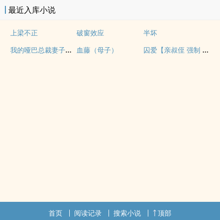
最近入库小说
上梁不正
破窗效应
半坏
我的哑巴总裁妻子（双A）
囚爱【亲叔侄 强制 1v1 H】
血藤（母子）
首页
阅读记录
搜索小说
顶部