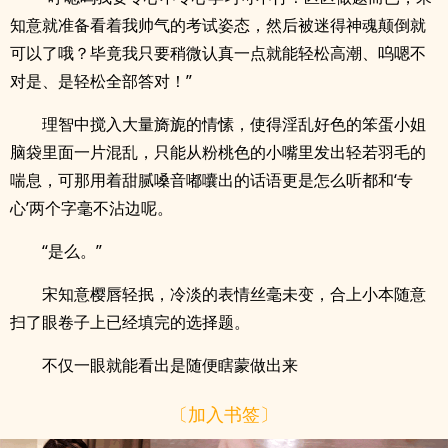
知意就准备看着我帅气的考试姿态，然后被迷得神魂颠倒就
可以了哦？毕竟我只要稍微认真一点就能轻松高潮、呜嗯不
对是、是轻松全部答对！”
理智中搅入大量旖旎的情愫，使得淫乱好色的笨蛋小姐
脑袋里面一片混乱，只能从粉桃色的小嘴里发出轻若羽毛的
喘息，可那用着甜腻嗓音嘟囔出的话语更是怎么听都和‘专
心’两个字毫不沾边呢。
“是么。”
宋知意樱唇轻抿，冷淡的表情丝毫未变，合上小本随意
扫了眼卷子上已经填完的选择题。
不仅一眼就能看出是随便瞎蒙做出来
〔加入书签〕