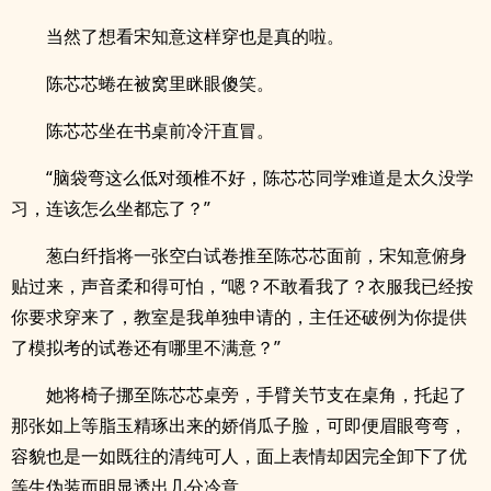
当然了想看宋知意这样穿也是真的啦。
陈芯芯蜷在被窝里眯眼傻笑。
陈芯芯坐在书桌前冷汗直冒。
“脑袋弯这么低对颈椎不好，陈芯芯同学难道是太久没学
习，连该怎么坐都忘了？”
葱白纤指将一张空白试卷推至陈芯芯面前，宋知意俯身
贴过来，声音柔和得可怕，“嗯？不敢看我了？衣服我已经按
你要求穿来了，教室是我单独申请的，主任还破例为你提供
了模拟考的试卷还有哪里不满意？”
她将椅子挪至陈芯芯桌旁，手臂关节支在桌角，托起了
那张如上等脂玉精琢出来的娇俏瓜子脸，可即便眉眼弯弯，
容貌也是一如既往的清纯可人，面上表情却因完全卸下了优
等生伪装而明显透出几分冷意。