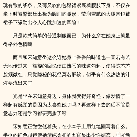
珑有致的线条，又薄又软的包臀裙紧裹着腰肢下身，不仅在
坐下时被臀部压出极为圆润的弧形，莹润雪腻的大腿肉也被
裙子下缘勒出令人心跳加速的凹陷！
只是款式简单的普通制服而已，为什么穿在她身上就显
得格外色情嘛
而且和宋知意坐这么近她身上香香的味道也一直若有若
无地传过来，旖旎的回忆便由熟悉的味道勾起，使得陈芯芯
脸颊微红，只觉隐秘的花径莫名酥软，似乎有什么热热的汁
液要流出来了
光是坐在宋知意身边，身体就变得好奇怪，像发情了一
样超有感觉的是因为太喜欢她了吗？再这样下去的话不管是
意志力还是学习都要完蛋了呀
宋知意正微微低着头，在小本子上用红笔圈写着什么。
半框的红色眼镜使她清纯柔和的五官显出少许媚态，垂眸动