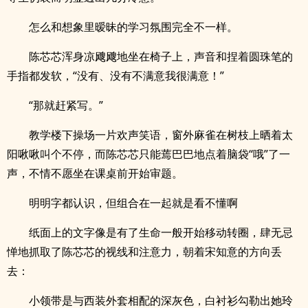
怎么和想象里暧昧的学习氛围完全不一样。
陈芯芯浑身凉飕飕地坐在椅子上，声音和捏着圆珠笔的
手指都发软，“没有、没有不满意我很满意！”
“那就赶紧写。”
教学楼下操场一片欢声笑语，窗外麻雀在树枝上晒着太
阳啾啾叫个不停，而陈芯芯只能蔫巴巴地点着脑袋“哦”了一
声，不情不愿坐在课桌前开始审题。
明明字都认识，但组合在一起就是看不懂啊
纸面上的文字像是有了生命一般开始移动转圈，肆无忌
惮地抓取了陈芯芯的视线和注意力，朝着宋知意的方向丢
去：
小领带是与西装外套相配的深灰色，白衬衫勾勒出她玲