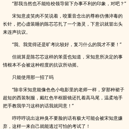
“那我当然也不能给校领导留下办事不利的印象，对吧？”
宋知意皮笑肉不笑说着，咬重音念出的尊称仿佛淬毒的
长针，把心虚装睡的陈芯芯扎了一个激灵，下意识就冒出头
来连声抗议。
“我、我觉得还是旷考比较好，复习什么的我才不要！”
但就算是陈芯芯这样的笨蛋也知道，宋知意所决定的事
情根本不会被这种程度的抗议所动摇。
只能使用那一招了吗
“除非宋知意能像色色小电影里的老师一样，穿那种裙子
超短的西装制服，戴红色半框眼镜还扎着高马尾，温柔地手
把手教我学习这样的话我就同意！”
哼哼哼说出这种臭不要脸的话有极大可能会被宋知意嫌
弃，这样一来自己就能逃过可怕的考试了！