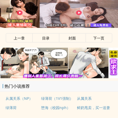
上一章
目录
封面
下一页
热门小说推荐
从属关系（NP）
绿薄荷（1V1强制）
从属关系
绿薄荷
堕海（校园nph）
鲜奶甩卖，买一送妻