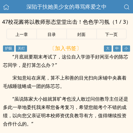
深陷于扶她美少女的辱骂疼爱之中
47校花酱将以教师形态堂堂出击！色色学习氛（1 / 3）
上一章
目录
封面
下一页
〔加入书签〕
“月底就要期末考试了，这位自入学游手好闲至今的陈芯
芯同学，是打算怎么办？”
宋知意站在床尾，算不上和善的目光扫向床铺中央裹着
毛绒睡毯蜷成一团的陈芯芯。
“虽说陈家大小姐就算旷考也没人敢过问但教导主任还是
多此一举地委托我来帮您备考复习，希望您能考个不错的成
绩，以向您父亲证明本校师资优良教导有方，值得继续投资
合作什么的。”