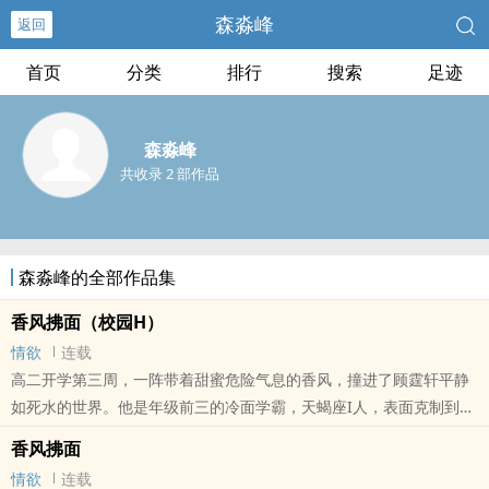
森淼峰
返回
首页
分类
排行
搜索
足迹
森淼峰
共收录 2 部作品
森淼峰的全部作品集
香风拂面（校园H）
情欲
连载
高二开学第三周，一阵带着甜蜜危险气息的香风，撞进了顾霆轩平静
如死水的世界。他是年级前三的冷面学霸，天蝎座I人，表面克制到近
乎无情，内心却藏着岩浆般灼热的占有欲与禁忌渴望。 她是转学生苏
香风拂面
晚宁，双子座E人，笑容像糖，眼神却像钩子。第一天就被班主任“巧
情欲
连载
合”安排坐在他身边，当他的新同桌。从那一刻起，平静的重点高中像