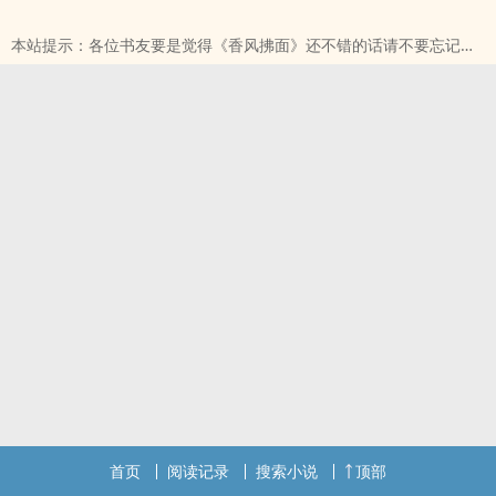
被按下了加速键。表面上，这是最普通的校园日常： 早自习的同桌耳
本站提示：各位书友要是觉得《香风拂面》还不错的话请不要忘记向
语、课间借橡皮时的肢体轻触、
您QQ群和微博里的朋友推荐哦！
本站提示：各位书友要是觉得《香风拂面（校园H）》还不错的话请
不要忘记向您QQ群和微博里的朋友推荐哦！
首页
阅读记录
搜索小说
顶部