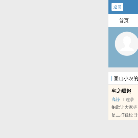
返回
首页
壶山小农
宅之崛起
高辣
连载
抱歉让大家等
是主打轻松日
本站提示：各
哦！