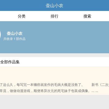
壶山小农
分类
排行
搜索
壶山小农
共收录 1 部作品
的全部作品集
了这么久，每写完一本懒癌就发作的毛病大概是没救了。 新书《二次
常流，做做动漫游戏，顺便将异次元的死宅妹子包装成偶像。...
位书友要是觉得《宅之崛起》还不错的话请不要忘记向您QQ群和微博里